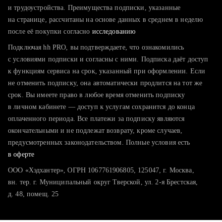
тратите много времени на поиск и вручную поднимаете
и трудоустройства. Преимущества подписки, указанные
резюме
на странице, рассчитаны на основе данных в среднем в неделю
после её покупки согласно
хотите сравнить себя с конкурентами и оценить шансы
исследованию
Подключая hh PRO, вы подтверждаете, что ознакомились
с условиями подписки и согласны с ними. Подписка даёт доступ
к функциям сервиса на срок, указанный при оформлении. Если
не отменить подписку, она автоматически продлится на тот же
срок. Вы имеете право в любое время отменить подписку
в личном кабинете — доступ к услугам сохранится до конца
оплаченного периода. Все платежи за подписку являются
окончательными и не подлежат возврату, кроме случаев,
предусмотренных законодательством. Полные условия есть
в оферте
ООО «Хэдхантер», ОГРН 1067761906805, 125047, г. Москва,
вн. тер. г. Муниципальный округ Тверской, ул. 2-я Брестская,
д. 48, помещ. 25