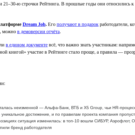
 21–30-ю строчки Рейтинга. В прошлые годы они относились к к
 платформе
Dream Job
.
Его
получают в подарок
работодатели, к
е, можно
в демоверсии отчёта
.
ли
в едином документе
всё, что важно знать участникам: наприм
ой книгой» участие в Рейтинге стало проще, а правила — прозр
ии:
талась неизменной — Альфа-Банк, ВТБ и X5 Group, чьи HR-процес
 уникальное достижение, и по правилам проекта компания пропус
озициях ситуация изменилась: в топ-10 вошли СИБУР, Аэрофлот, 
епили бренд работодателя