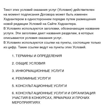
Текст этих условий оказания услуг (Условия) действителен
на момент подписания Договора может быть изменен
Хэдхантером в одностороннем порядке путем размещения
новой редакции Условий на Сайте Хэдхантера.
В Условиях используются заголовки, обозначающие название
услуги. Эти заголовки дают названия разделам, в которых
описываются условия оказания услуг.
В Условиях используются ссылки на пункты, состоящие только
из цифр. Такие ссылки ведут на пункты этих Условий.
1. ТЕРМИНЫ И ОПРЕДЕЛЕНИЯ
2. ОБЩИЕ УСЛОВИЯ
3. ИНФОРМАЦИОННЫЕ УСЛУГИ
1.1. Хэдхантер, или
Хэдхантер, ООО
4. РЕКЛАМНЫЕ УСЛУГИ
HeadHunter, или
«Хэдхантер», ИНН
2.1. Типы и статусы регистрации
5. КОНСУЛЬТАЦИОННЫЕ УСЛУГИ
Исполнитель
7718620740, адрес:
Типы регистрации
3.1. Предоставление доступа к базе данных
2.2. Активация услуг
6. КОНСУЛЬТАЦИОННЫЕ УСЛУГИ И ОРГАНИЗАЦИЯ
125047, г. Москва,
резюме с предложениями Соискателей
Описание и активация
УЧАСТИЯ В КОНКУРСАХ, ЯРМАРКАХ И ПРОЧИХ
2.1.1. Заказчику может быть присвоен один
4.0. Общие условия оказания рекламных услуг
внутригородская
о трудоустройстве с возможностью просмотра
МЕРОПРИЯТИЯХ
из Типов регистраций.
территория
4.0.1. Хэдхантер оказывает Заказчику услугу