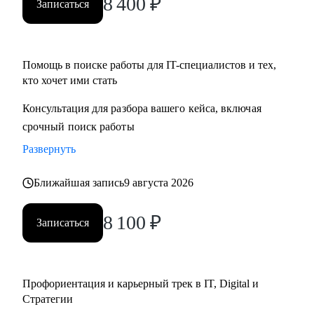
8 400
₽
Записаться
• Определим стратегию поиска подходящей роли и
развития на продуктовых и бизнес позициях.
Помощь в поиске работы для IT-специалистов и тех,
Кому могу помочь:
кто хочет ими стать
• Product-менеджерам/Владельцам продуктов;
• Руководителям проектов/Руководителям стратегических
Консультация для разбора вашего кейса, включая
проектов;
срочный поиск работы
• Менеджерам по развитию бизнеса;
Развернуть
• Специалистам по стратегии, инвестициям и консалтингу,
а также высшему и среднему менеджменту;
Ближайшая запись
9 августа 2026
• Product marketing менеджерам/Маркетологам;
• Продуктовым аналитикам/Бизнес-аналитикам;
8 100
₽
Записаться
• Всем не IT-специалистам, которые хотят перейти в IT.
Профориентация и карьерный трек в IT, Digital и
Стратегии