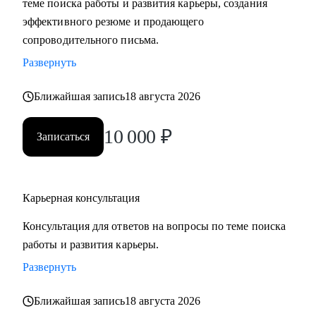
теме поиска работы и развития карьеры, создания
сложные вопросы.
эффективного резюме и продающего
• Анализировать воронку поиска на каждом этапе,
сопроводительного письма.
использовать разные каналы поиска.
Развернуть
Кому могу помочь:
Ближайшая запись
18 августа 2026
Буду полезна специалистам, экспертам, топ-менеджерам
среднего звена
10 000
₽
Записаться
при смене деятельности, перерыве в карьере, в том числе
продолжительный, поиске первой работы в таких сферах
как:
Карьерная консультация
• Административный персонал
• Управление персоналом
Консультация для ответов на вопросы по теме поиска
• Страхование
работы и развития карьеры.
• Продажи / Услуги
Развернуть
• Информационные технологии
Ближайшая запись
18 августа 2026
Мой подход в работе – не делаю за вас, делаю вместе с