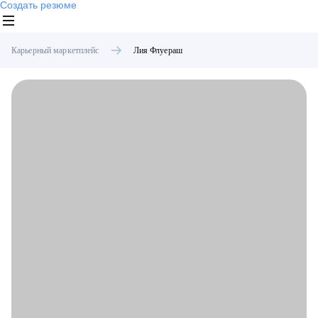
Создать резюме
Карьерный маркетплейс
Лия
Флуераш