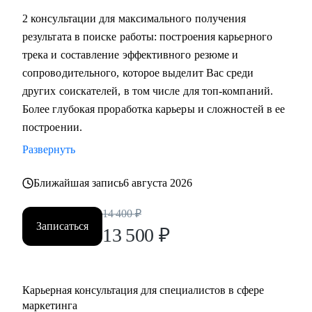
маркетинга, и в сфере маркетинга из одной отрасли в
2 консультации для максимального получения
другую
результата в поиске работы: построения карьерного
• Выявить сильные стороны, а главное, ключевую
трека и составление эффективного резюме и
ценность, за которую будут доплачивать
сопроводительного, которое выделит Вас среди
• Сформулировать карьерную цель и разработать план для
других соискателей, в том числе для топ-компаний.
ее достижения (пошаговая дорожная карта)
Более глубокая проработка карьеры и сложностей в ее
• Составить план роста до позиции директор по
построении.
маркетингу, оценить и усилить управленческие
Развернуть
компетенции
• Проведу аудит резюме и тестового задания, помогу
Ближайшая запись
6 августа 2026
упаковать достижения, составить продающее
14 400
₽
сопроводительное письмо, чтобы приглашали в компании
Записаться
13 500
₽
• Проведу репетицию собеседования, помогу
подготовиться к успешному прохождению интервью и
самопрезентации.
• Построить эффективную команду маркетинга,
Карьерная консультация для специалистов в сфере
оптимизировать процессы внутри отдела маркетинга и
маркетинга