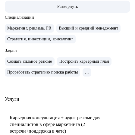
маркетингу/СМО).
Развернуть
• Обширная экспертиза в стратегическом планировании,
консалтинге, запуске новых продуктов и направлений,
Специализации
выводе и повышении узнаваемости новых брендов на
Маркетинг, реклама, PR
Высший и средний менеджмент
рынки, в том числе международные. Опыт привлечения
Стратегия, инвестиции, консалтинг
инвестиций.
• 15+ опыт найма, сформировала 5 команд с нуля. Сильная
Задачи
экспертиза в разработке и внедрении маркетинговых
Создать сильное резюме
Построить карьерный план
систем и процессов.
• Провела более 150 собеседований, более 120 менторских
Проработать стратегию поиска работы
...
сессий.
• Знаю механизмы принятия решений в отделе маркетинга
по релевантности кандидата в России, СНГ, Европе и
Услуги
странах MENA.
• Опыт работы с бизнес-моделями: B2B, B2C.
Карьерная консультация + аудит резюме для
специалистов в сфере маркетинга (2
С чем помогу:
встречи+поддержка в чате)
• Подготовиться к карьерному переходу в сферу