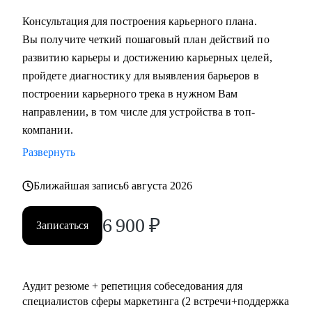
выстроить коммуникации с генеральным директором и
Консультация для построения карьерного плана.
собственниками.
Вы получите четкий пошаговый план действий по
развитию карьеры и достижению карьерных целей,
Кому могу помочь:
пройдете диагностику для выявления барьеров в
• Всем, кто хочет сменить карьерный трек и перейти в
построении карьерного трека в нужном Вам
маркетинг или развиваться в консалтинге;
направлении, в том числе для устройства в топ-
• Специалистам (Junior-Middle-Senior) и руководителям из:
компании.
- Маркетинга (брендинг, PR, digital-маркетинг, SMM,
Развернуть
копирайтинг, event-маркетинг, контент-маркетинг и пр.) и
консалтинга;
Ближайшая запись
6 августа 2026
- E-commerce;
• Директорам по направлениям: маркетинг, e-commerce,
6 900
₽
Записаться
развитие бизнеса;
• Руководителям бизнеса в построении отдела маркетинга.
Аудит резюме + репетиция собеседования для
специалистов сферы маркетинга (2 встречи+поддержка