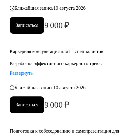
• Научу, как выгодно продавать себя и увеличу твоё
Ближайшая запись
10 августа 2026
количество денег в IT.
• Подготовлю к собеседованиям.
9 000
₽
Записаться
• Помогу в карьерном росте на текущем месте.
• Составлю индивидуальный план развития и карьерного
трека.
Карьерная консультация для IT-специалистов
• Помогу войти в IT-менеджмент или веб-разработку с
любого уровня.
Разработка эффективного карьерного трека.
• Поддержка вас при увольнении или сокращении на
Развернуть
работе.
• Оформлю профиль в LinkedIn и научу развивать его.
Ближайшая запись
10 августа 2026
• Подготовлю к IT конференциям и публичной
деятельности для развития личного бренда.
9 000
₽
Записаться
Кому могу помочь:
• IT-специалистам любого уровня (разработчикам,
Подготовка к собеседованию и самопрезентация для
менеджерам проектов, аналитикам и другим), стремящимся