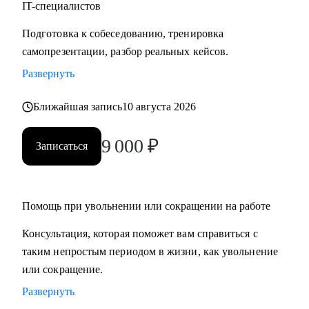
IT-специалистов
улучшить карьеру и увеличить количество денег.
• Людям желающим войти в IT с нуля или сменить
Подготовка к собеседованию, тренировка
профессию.
самопрезентации, разбор реальных кейсов.
• Тем, кто ищет наставника и ментора по рабочим
Развернуть
вопросам.
• Всем, кто хочет выступать на IT-конференциях (любого
Ближайшая запись
10 августа 2026
уровня).
9 000
₽
Записаться
Помощь при увольнении или сокращении на работе
Консультация, которая поможет вам справиться с
таким непростым периодом в жизни, как увольнение
или сокращение.
Развернуть