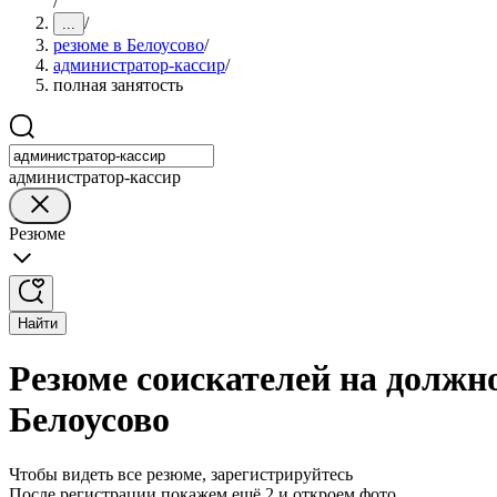
/
/
...
резюме в Белоусово
/
администратор-кассир
/
полная занятость
администратор-кассир
Резюме
Найти
Резюме соискателей на должн
Белоусово
Чтобы видеть все резюме, зарегистрируйтесь
После регистрации покажем ещё 2 и откроем фото