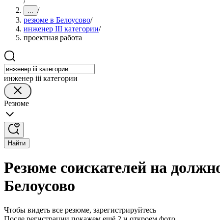
/
/
...
резюме в Белоусово
/
инженер III категории
/
проектная работа
инженер iii категории
Резюме
Найти
Резюме соискателей на должно
Белоусово
Чтобы видеть все резюме, зарегистрируйтесь
После регистрации покажем ещё 2 и откроем фото