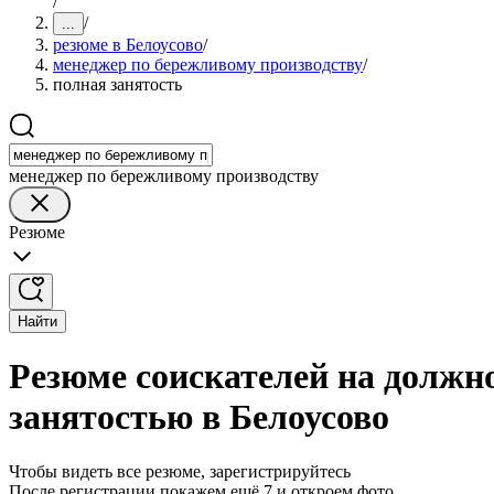
/
/
...
резюме в Белоусово
/
менеджер по бережливому производству
/
полная занятость
менеджер по бережливому производству
Резюме
Найти
Резюме соискателей на должн
занятостью в Белоусово
Чтобы видеть все резюме, зарегистрируйтесь
После регистрации покажем ещё 7 и откроем фото