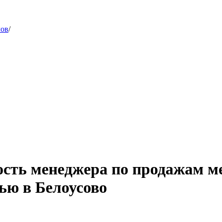
лов
/
ость менеджера по продажам м
ью в Белоусово