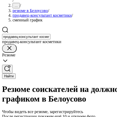
/
/
...
резюме в Белоусово
/
продавец-консультант косметики
/
сменный график
продавец-консультант косметики
Резюме
Найти
Резюме соискателей на должн
графиком в Белоусово
Чтобы видеть все резюме, зарегистрируйтесь
После регистрации покажем ещё 10 и откроем фото