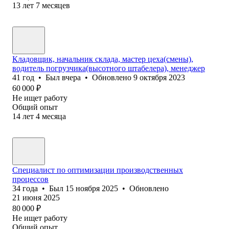
13
лет
7
месяцев
Кладовщик, начальник склада, мастер цеха(смены),
водитель погрузчика(высотного штабелера), менеджер
41
год
•
Был
вчера
•
Обновлено
9 октября 2023
60 000
₽
Не ищет работу
Общий опыт
14
лет
4
месяца
Специалист по оптимизации производственных
процессов
34
года
•
Был
15 ноября 2025
•
Обновлено
21 июня 2025
80 000
₽
Не ищет работу
Общий опыт