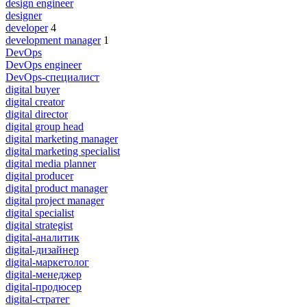
design engineer
designer
developer
4
development manager
1
DevOps
DevOps engineer
DevOps-специалист
digital buyer
digital creator
digital director
digital group head
digital marketing manager
digital marketing specialist
digital media planner
digital producer
digital product manager
digital project manager
digital specialist
digital strategist
digital-аналитик
digital-дизайнер
digital-маркетолог
digital-менеджер
digital-продюсер
digital-стратег