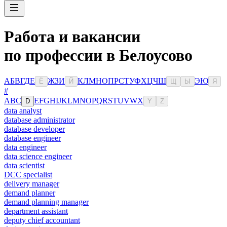
Работа и вакансии
по профессии в Белоусово
А
Б
В
Г
Д
Е
Ж
З
И
К
Л
М
Н
О
П
Р
С
Т
У
Ф
Х
Ц
Ч
Ш
Э
Ю
Ё
Й
Щ
Ы
Я
#
A
B
C
E
F
G
H
I
J
K
L
M
N
O
P
Q
R
S
T
U
V
W
X
D
Y
Z
data analyst
database administrator
database developer
database engineer
data engineer
data science engineer
data scientist
DCC specialist
delivery manager
demand planner
demand planning manager
department assistant
deputy chief accountant