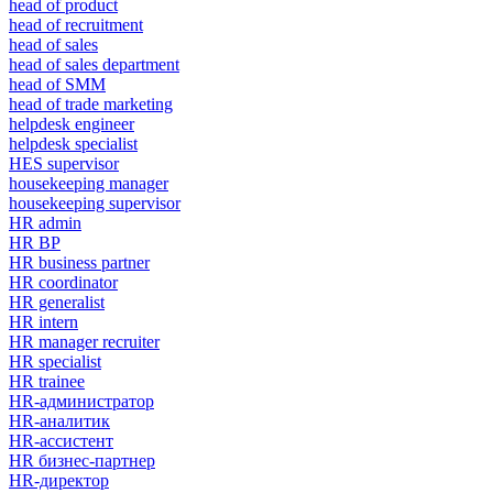
head of product
head of recruitment
head of sales
head of sales department
head of SMM
head of trade marketing
helpdesk engineer
helpdesk specialist
HES supervisor
housekeeping manager
housekeeping supervisor
HR admin
HR BP
HR business partner
HR coordinator
HR generalist
HR intern
HR manager recruiter
HR specialist
HR trainee
HR-администратор
HR-аналитик
HR-ассистент
HR бизнес-партнер
HR-директор