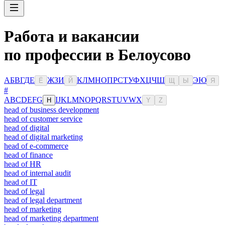
Работа и вакансии
по профессии в Белоусово
А
Б
В
Г
Д
Е
Ж
З
И
К
Л
М
Н
О
П
Р
С
Т
У
Ф
Х
Ц
Ч
Ш
Э
Ю
Ё
Й
Щ
Ы
Я
#
A
B
C
D
E
F
G
I
J
K
L
M
N
O
P
Q
R
S
T
U
V
W
X
H
Y
Z
head of business development
head of customer service
head of digital
head of digital marketing
head of e-commerce
head of finance
head of HR
head of internal audit
head of IT
head of legal
head of legal department
head of marketing
head of marketing department