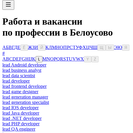
Работа и вакансии
по профессии в Белоусово
А
Б
В
Г
Д
Е
Ж
З
И
К
Л
М
Н
О
П
Р
С
Т
У
Ф
Х
Ц
Ч
Ш
Э
Ю
Ё
Й
Щ
Ы
Я
#
A
B
C
D
E
F
G
H
I
J
K
M
N
O
P
Q
R
S
T
U
V
W
X
L
Y
Z
lead Android developer
lead business analyst
lead data scientist
lead developer
lead frontend developer
lead game designer
lead generation manager
lead generation specialist
lead IOS developer
lead Java developer
lead .NET developer
lead PHP developer
lead QA engineer