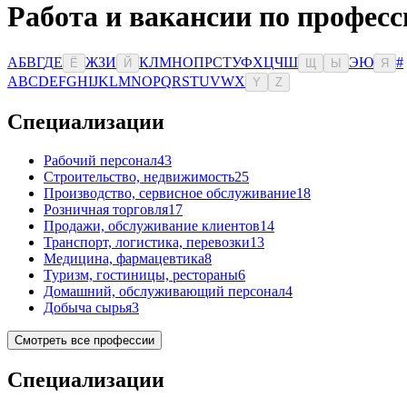
Работа и вакансии по професс
А
Б
В
Г
Д
Е
Ж
З
И
К
Л
М
Н
О
П
Р
С
Т
У
Ф
Х
Ц
Ч
Ш
Э
Ю
#
Ё
Й
Щ
Ы
Я
A
B
C
D
E
F
G
H
I
J
K
L
M
N
O
P
Q
R
S
T
U
V
W
X
Y
Z
Специализации
Рабочий персонал
43
Строительство, недвижимость
25
Производство, сервисное обслуживание
18
Розничная торговля
17
Продажи, обслуживание клиентов
14
Транспорт, логистика, перевозки
13
Медицина, фармацевтика
8
Туризм, гостиницы, рестораны
6
Домашний, обслуживающий персонал
4
Добыча сырья
3
Смотреть все профессии
Специализации