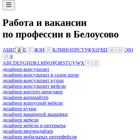
Работа и вакансии
по профессии в Белоусово
А
Б
В
Г
Е
Ж
З
И
К
Л
М
Н
О
П
Р
С
Т
У
Ф
Х
Ц
Ч
Ш
Э
Ю
Д
Ё
Й
Щ
Ы
#
Я
A
B
C
D
E
F
G
H
I
J
K
L
M
N
O
P
Q
R
S
T
U
V
W
X
Y
Z
дизайнер-консультант
дизайнер-консультант в салон штор
дизайнер-консультант кухни
дизайнер-консультант мебели
дизайнер контент-менеджер
дизайнер-копирайтер
дизайнер корпусной мебели
дизайнер кухни
дизайнер машинной вышивки
дизайнер мебели
дизайнер мебели и интерьера
дизайнер-мерчендайзер
дизайнер мобильных интерфейсов