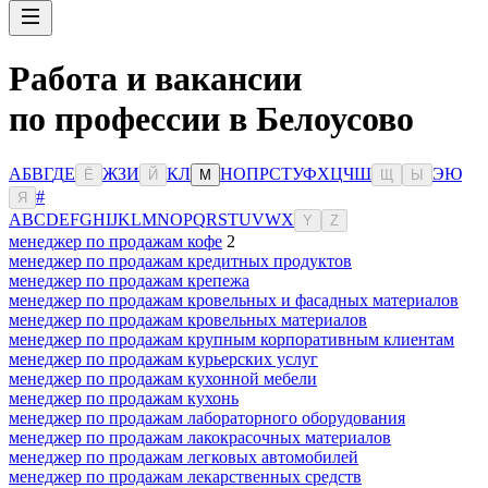
Работа и вакансии
по профессии в Белоусово
А
Б
В
Г
Д
Е
Ж
З
И
К
Л
Н
О
П
Р
С
Т
У
Ф
Х
Ц
Ч
Ш
Э
Ю
Ё
Й
М
Щ
Ы
#
Я
A
B
C
D
E
F
G
H
I
J
K
L
M
N
O
P
Q
R
S
T
U
V
W
X
Y
Z
менеджер по продажам кофе
2
менеджер по продажам кредитных продуктов
менеджер по продажам крепежа
менеджер по продажам кровельных и фасадных материалов
менеджер по продажам кровельных материалов
менеджер по продажам крупным корпоративным клиентам
менеджер по продажам курьерских услуг
менеджер по продажам кухонной мебели
менеджер по продажам кухонь
менеджер по продажам лабораторного оборудования
менеджер по продажам лакокрасочных материалов
менеджер по продажам легковых автомобилей
менеджер по продажам лекарственных средств