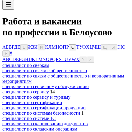
Работа и вакансии
по профессии в Белоусово
А
Б
В
Г
Д
Е
Ж
З
И
К
Л
М
Н
О
П
Р
Т
У
Ф
Х
Ц
Ч
Ш
Э
Ю
Ё
Й
С
Щ
Ы
#
Я
A
B
C
D
E
F
G
H
I
J
K
L
M
N
O
P
Q
R
S
T
U
V
W
X
Y
Z
специалист по сверкам
специалист по связям с общественностью
специалист по связям с общественностью и корпоративным
мероприятиям
специалист по сервисному обслуживанию
специалист по сервису
14
специалист по сервису и туризму
специалист по сертификации
специалист по сертификации продукции
специалист по системам безопасности
1
специалист по системе 1С
специалист по сканированию документов
специалист по складским операциям