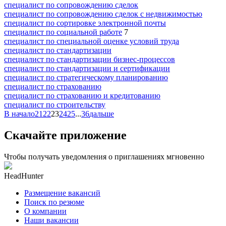
специалист по сопровождению сделок
специалист по сопровождению сделок с недвижимостью
специалист по сортировке электронной почты
специалист по социальной работе
7
специалист по специальной оценке условий труда
специалист по стандартизации
специалист по стандартизации бизнес-процессов
специалист по стандартизации и сертификации
специалист по стратегическому планированию
специалист по страхованию
специалист по страхованию и кредитованию
специалист по строительству
В начало
21
22
23
24
25
...
36
дальше
Скачайте приложение
Чтобы получать уведомления о приглашениях мгновенно
HeadHunter
Размещение вакансий
Поиск по резюме
О компании
Наши вакансии