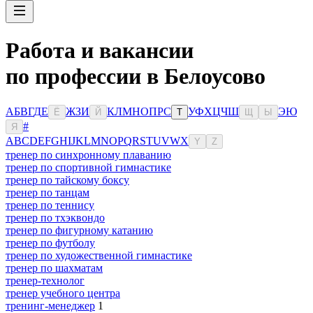
Работа и вакансии
по профессии в Белоусово
А
Б
В
Г
Д
Е
Ж
З
И
К
Л
М
Н
О
П
Р
С
У
Ф
Х
Ц
Ч
Ш
Э
Ю
Ё
Й
Т
Щ
Ы
#
Я
A
B
C
D
E
F
G
H
I
J
K
L
M
N
O
P
Q
R
S
T
U
V
W
X
Y
Z
тренер по синхронному плаванию
тренер по спортивной гимнастике
тренер по тайскому боксу
тренер по танцам
тренер по теннису
тренер по тхэквондо
тренер по фигурному катанию
тренер по футболу
тренер по художественной гимнастике
тренер по шахматам
тренер-технолог
тренер учебного центра
тренинг-менеджер
1