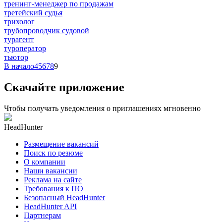
тренинг-менеджер по продажам
третейский судья
трихолог
трубопроводчик судовой
турагент
туроператор
тьютор
В начало
4
5
6
7
8
9
Скачайте приложение
Чтобы получать уведомления о приглашениях мгновенно
HeadHunter
Размещение вакансий
Поиск по резюме
О компании
Наши вакансии
Реклама на сайте
Требования к ПО
Безопасный HeadHunter
HeadHunter API
Партнерам