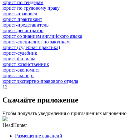
юрист по тендерам
юрист по трудовому праву
юрист-правовед
юрист-практикант
юрист-представитель
юрист-регистратор
юрист со знанием английского языка
юрист-специалист по закупкам
юрист (судебная практика)
юрист-судебник
юрист филиала
юрист-хозяйственник
юрист-экономист
юрист-эксперт
юрист экспертно-правового отдела
1
2
Скачайте приложение
Чтобы получать уведомления о приглашениях мгновенно
HeadHunter
Размещение вакансий