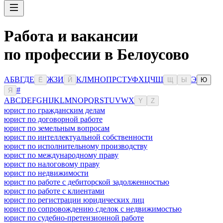
Работа и вакансии
по профессии в Белоусово
А
Б
В
Г
Д
Е
Ж
З
И
К
Л
М
Н
О
П
Р
С
Т
У
Ф
Х
Ц
Ч
Ш
Э
Ё
Й
Щ
Ы
Ю
#
Я
A
B
C
D
E
F
G
H
I
J
K
L
M
N
O
P
Q
R
S
T
U
V
W
X
Y
Z
юрист по гражданским делам
юрист по договорной работе
юрист по земельным вопросам
юрист по интеллектуальной собственности
юрист по исполнительному производству
юрист по международному праву
юрист по налоговому праву
юрист по недвижимости
юрист по работе с дебиторской задолженностью
юрист по работе с клиентами
юрист по регистрации юридических лиц
юрист по сопровождению сделок с недвижимостью
юрист по судебно-претензионной работе