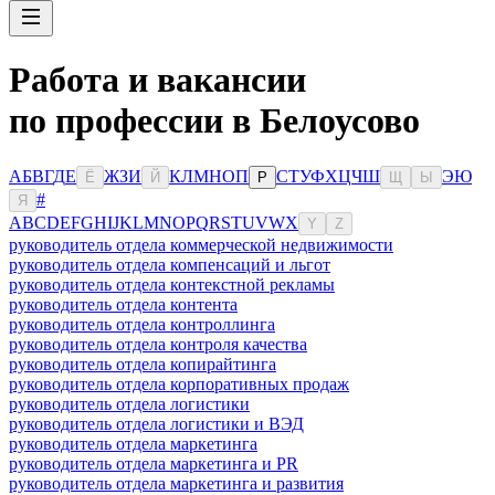
Работа и вакансии
по профессии в Белоусово
А
Б
В
Г
Д
Е
Ж
З
И
К
Л
М
Н
О
П
С
Т
У
Ф
Х
Ц
Ч
Ш
Э
Ю
Ё
Й
Р
Щ
Ы
#
Я
A
B
C
D
E
F
G
H
I
J
K
L
M
N
O
P
Q
R
S
T
U
V
W
X
Y
Z
руководитель отдела коммерческой недвижимости
руководитель отдела компенсаций и льгот
руководитель отдела контекстной рекламы
руководитель отдела контента
руководитель отдела контроллинга
руководитель отдела контроля качества
руководитель отдела копирайтинга
руководитель отдела корпоративных продаж
руководитель отдела логистики
руководитель отдела логистики и ВЭД
руководитель отдела маркетинга
руководитель отдела маркетинга и PR
руководитель отдела маркетинга и развития