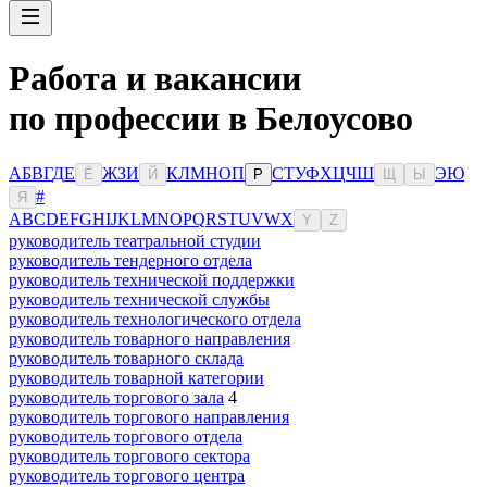
Работа и вакансии
по профессии в Белоусово
А
Б
В
Г
Д
Е
Ж
З
И
К
Л
М
Н
О
П
С
Т
У
Ф
Х
Ц
Ч
Ш
Э
Ю
Ё
Й
Р
Щ
Ы
#
Я
A
B
C
D
E
F
G
H
I
J
K
L
M
N
O
P
Q
R
S
T
U
V
W
X
Y
Z
руководитель театральной студии
руководитель тендерного отдела
руководитель технической поддержки
руководитель технической службы
руководитель технологического отдела
руководитель товарного направления
руководитель товарного склада
руководитель товарной категории
руководитель торгового зала
4
руководитель торгового направления
руководитель торгового отдела
руководитель торгового сектора
руководитель торгового центра